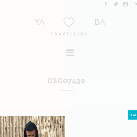
DSC07439
ΚΛΕ