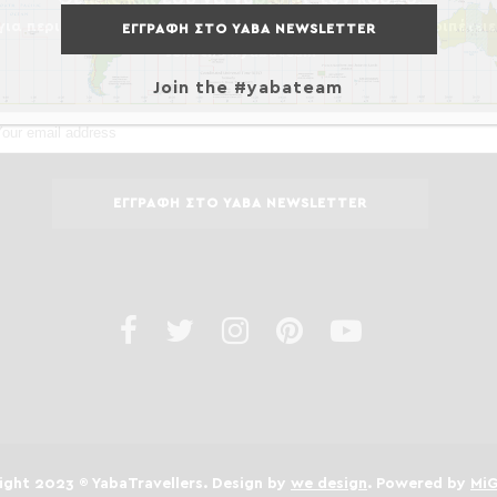
ια περισσότερα ταξιδιωτικά tips, προορισμούς και περιπέτειε
Join the #yabateam
Join the #yabateam
ght 2023 ® YabaTravellers. Design by
we design
. Powered by
Mi