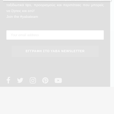
ταξιδιωτικά tips, προορισμούς και περιπέτειες που μπορείς
να ζήσεις και εσύ!
Join the #yabateam
Copyright 2023 ® YabaTravellers. Design by
we design
. Powered by