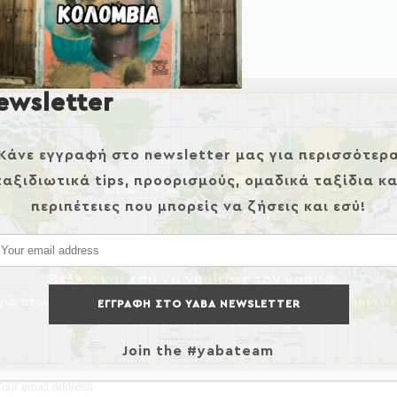
ewsletter
Κάνε εγγραφή στο newsletter μας για περισσότερ
ταξιδιωτικά tips, προορισμούς, ομαδικά ταξίδια κα
NEWSLETTER
περιπέτειες που μπορείς να ζήσεις και εσύ!
Θέλεις και εσύ να γυρίσεις τον κόσμο;
ια περισσότερα ταξιδιωτικά tips, προορισμούς και περιπέτειε
Join the #yabateam
Join the #yabateam