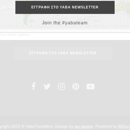
μας για περισσότερα ταξιδιωτικά tips, προορισμούς και περιπέτειες που
Join the #yabateam
Join the #yabateam
right 2023 ® YabaTravellers. Design by
we design
. Powered by
MiGo