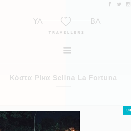
Κόστα Ρίκα Selina La Fortuna
ΚΛ