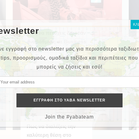
ΚΛ
ewsletter
Πως να πετύχεις δωρεάν
αναβάθμιση σε Business
νε εγγραφή στο newsletter μας για περισσότερα ταξιδιωτ
Class
tips, προορισμούς, ομαδικά ταξίδια και περιπέτειες που
μπορείς να ζήσεις και εσύ!
Join the #yabateam
Πως να διαλέξεις την
καλύτερη θέση στο