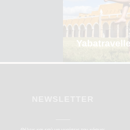
Yabatravell
NEWSLETTER
Θέλεις και εσύ να γυρίσεις τον κόσμο;