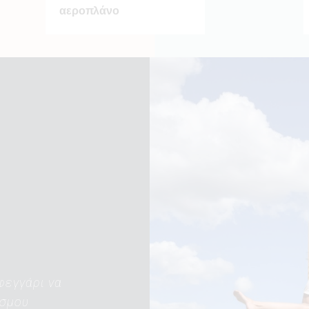
αεροπλάνο
 φεγγάρι να
όσμου