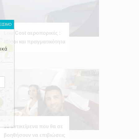
ΕΙΣΙΜΟ
Low Cost αεροπορικές :
Μύθοι και πραγματικότητα
ικά
10 αντικείμενα που θα σε
βοηθήσουν να επιβιώσεις