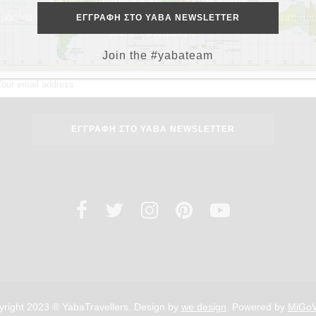
μας για περισσότερα ταξιδιωτικά tips, προορισμούς και περιπέτειες που
Join the #yabateam
Join the #yabateam
right 2023 ® YabaTravellers. Design by
we design
. Powered by
MiGo