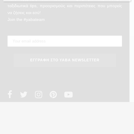
ταξιδιωτικά tips, προορισμούς και περιπέτειες που μπορείς
να ζήσεις και εσύ!
Join the #yabateam
Copyright 2023 ® YabaTravellers. Design by
we design
. Powered by