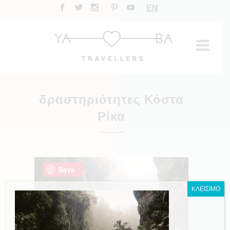
EN
δραστηριότητες Κόστα
Ρίκα
Save
ΚΛΕΙΣΙΜΟ