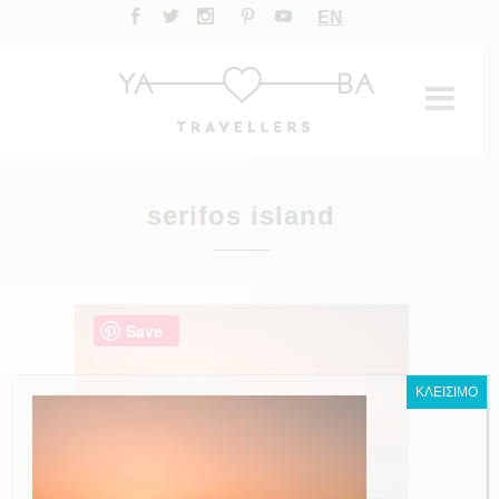
EN
serifos island
Save
ΚΛΕΙΣΙΜΟ