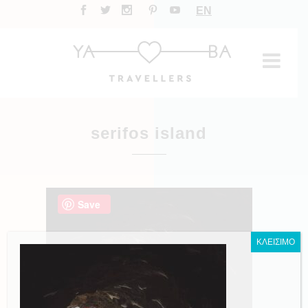
EN
serifos island
Save
ΚΛΕΙΣΙΜΟ