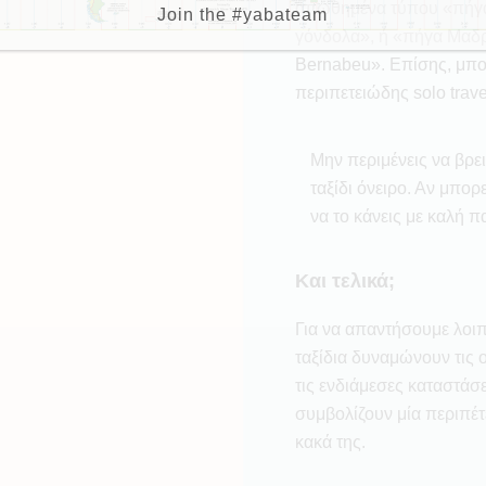
απωθημένα τύπου «πήγα 
Join the #yabateam
γόνδολα», ή «πήγα Μαδρί
Bernabeu». Επίσης, μπορ
περιπετειώδης solo trave
Μην περιμένεις να βρει
ταξίδι όνειρο. Αν μπορε
να το κάνεις με καλή 
Και τελικά;
Για να απαντήσουμε λοιπ
ταξίδια δυναμώνουν τις 
τις ενδιάμεσες καταστάσει
συμβολίζουν μία περιπέτε
κακά της.