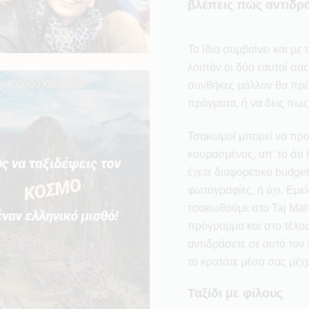
βλέπεις πώς αντιδρά
Το ίδιο συμβαίνει και με
λοιπόν οι δύο εαυτοί σα
συνθήκες μάλλον θα πρέ
πράγματα, ή να δεις πω
Τσακωμοί μπορεί να προ
κουρασμένος, απ’ το ότι θ
έχετε διαφορετικό budget
φωτογραφίες, ή όχι. Εμε
τσακωθούμε στο Taj Mah
πρόγραμμα και στο τέλος
αντιδράσετε σε αυτό τον
το κρατάτε μέσα σας μέχ
Ταξίδι με φίλους