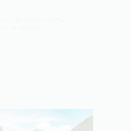
όν θα ήθελες λοιπόν δίπλα
τοια περιπέτεια;