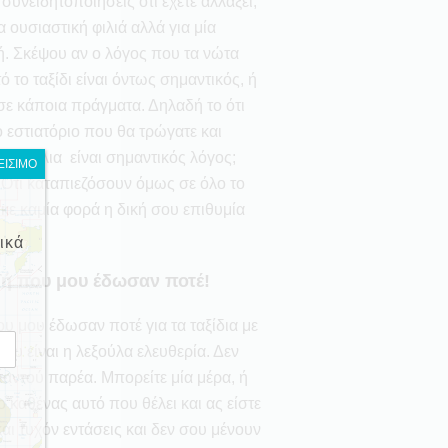
συνειδητοποιήσεις ότι έχετε αλλάξει,
ια ουσιαστική φιλιά αλλά για μία
. Σκέψου αν ο λόγος που τα νώτα
 το ταξίδι είναι όντως σημαντικός, ή
ε κάποια πράγματα. Δηλαδή το ότι
εστιατόριο που θα τρώγατε και
ταν χάλια είναι σημαντικός λόγος;
ΕΙΣΙΜΟ
. Ότι καταπιεζόσουν όμως σε όλο το
ηκε καμία φορά η δική σου επιθυμία
ικά
ή που μου έδωσαν ποτέ!
 μου έδωσαν ποτέ για τα ταξίδια με
ισυ είναι η λεξούλα ελευθερία. Δεν
παντού παρέα. Μπορείτε μία μέρα, ή
 καθένας αυτό που θέλει και ας είστε
αι τυχόν εντάσεις και δεν σου μένουν