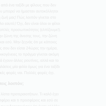
 από ένα ταξίδι με φίλους που δεν
υ μπορεί να ήμασταν αυτοκόλλητοι
 ζωή μας! Πώς λοιπόν γίνεται στο
ο εαυτό;! Όχι, δεν είναι όλοι οι φίλοι
πλές προσωπικότητες (ελπίζουμε!).
ν ζώνη της άνεσης τους, την ζώνη
και εσύ. Μην ξεχνάς ότι με κάποιες
υς σου δεν είσαι 24ώρες την ημέρα,
οικογένειες το πράγμα γίνεται ακόμη
 έχουν άλλες ρουτίνες, αλλά και το
αλάσεις μία φιλία όμως για ένα ταξίδι
κές φορές ναι. Πολλές φορές όχι.
εις λοιπόν;
λίστα προτεραιοτήτων. Τι καλό έχει
σφέρει και τι προσφέρεις και εσύ σε