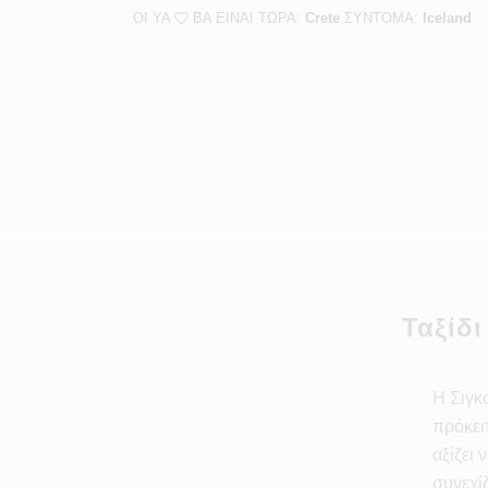
ΟΙ YA
BA ΕΙΝΑΙ ΤΩΡΑ:
Crete
ΣΥΝΤΟΜΑ:
Iceland
Ταξίδι
Η Σιγκ
πρόκει
αξίζει 
συνεχί