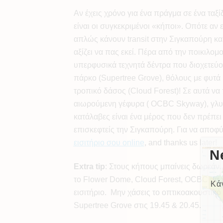
Αν έχεις χρόνο για ένα πράγμα σε ένα ταξ
είναι οι συγκεκριμένοι «κήποι». Οπότε αν
απλώς κάνουν transit στην Σιγκαπούρη κ
αξίζει να πας εκεί. Πέρα από την ποικιλο
υπερφυσικά τεχνητά δέντρα που διοχετεύου
πάρκο (Supertree Grove), θόλους με φυτά 
τροπικό δάσος (Cloud Forest)! Σε αυτά ν
αιωρούμενη γέφυρα ( OCBC Skyway), γλυ
κατάλαβες είναι ένα μέρος που δεν πρέπει
επισκεφτείς την Σιγκαπούρη. Για να αποφύ
εισιτήριο σου
online
, and thanks us later!
N
Extra
tip
: Στους κήπους μπαίνεις δωρεάν.
το Flower Dome, Cloud Forest, OCBC θα 
Κά
εισιτήριο. Μην χάσεις το οπτικοακουστικό
Supertree Grove στις 19.45 & 20.45.