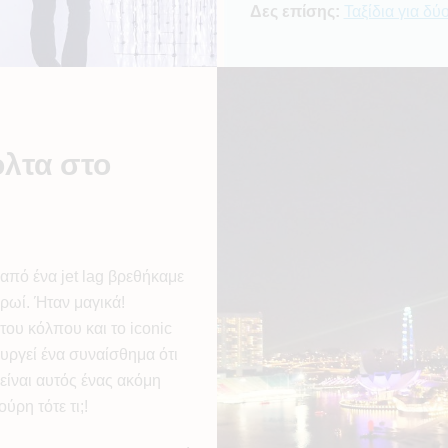
Δες επίσης:
Ταξίδια για δύ
όλτα στο
πό ένα jet lag βρεθήκαμε
ρωί. Ήταν μαγικά!
ου κόλπου και το iconic
ουργεί ένα συναίσθημα ότι
είναι αυτός ένας ακόμη
ύρη τότε τι;!