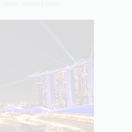
ο. Οδηγός ανα μήνα & budget.