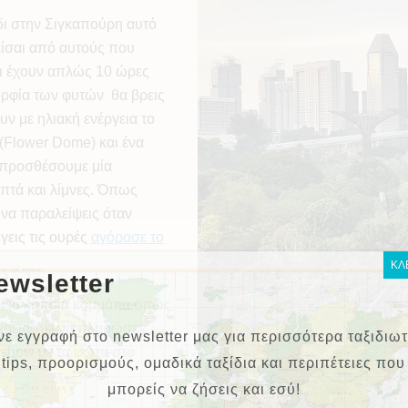
ίδι στην Σιγκαπούρη αυτό
 είσαι από αυτούς που
αι έχουν απλώς 10 ώρες
μορφία των φυτών θα βρεις
ν με ηλιακή ενέργεια το
(Flower Dome) και ένα
α προσθέσουμε μία
πτά και λίμνες. Όπως
 να παραλείψεις όταν
γεις τις ουρές
αγόρασε το
ΚΛ
ewsletter
 Για κάποια κομμάτια όπως
χρειαστεί να πληρώσεις
νε εγγραφή στο newsletter μας για περισσότερα ταξιδιωτ
 show με τα φώτα στo
tips, προορισμούς, ομαδικά ταξίδια και περιπέτειες που
μπορείς να ζήσεις και εσύ!