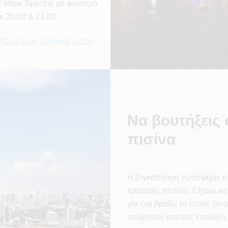
 show Spectra, με φωτισμό
αι 20.00 & 21.00.
Ο με έναν ελληνικό μισθό
Να βουτήξεις 
πισίνα
Η Σιγκαπούρη προσφέρει πρ
τρομερές πισίνες. Είχαμε κα
για ένα βράδυ το iconic ξεν
υπάρχουν άπειρες επιλογές