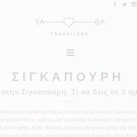
Σ Ι Γ Κ Α Π Ο Υ Ρ Η
 στην Σιγκαπούρη. Τι να δεις σε 3 η
απούρη έχει χαρακτηριστεί ως η πόλη του μέλλοντος. Ουσιαστικ
ται για μία πόλη – κράτος, ένα χωνευτήρι πολιτισμών και λαών 
να επισκεφθείς. Είναι ιδανικός προορισμός για να κάνεις μία στ
ζοντας σε επόμενους προορισμούς στην Ασία και όχι μόνο. Εμεί