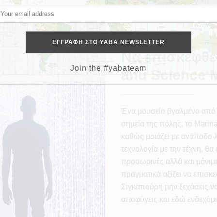
Να επισκεφθεί
Join the #yabateam
and Science
Ένα μουσείο βγαλμένο από 
σημεία της πόλης, το Marina
καθώς μοιάζει με ανάποδο 
τεχνολογία με την τέχνη, θα
προσωρινές αλλά και μόνιμε
πραγματικά αξίζει να επισκε
Σιγκαπούρη μην ξεχάσεις να 
αποφύγεις και εδώ ενδεχόμ