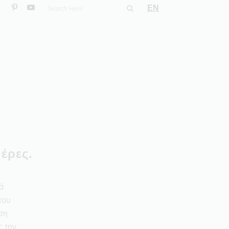
EN
μέρες.
ά
που
άση
ς την