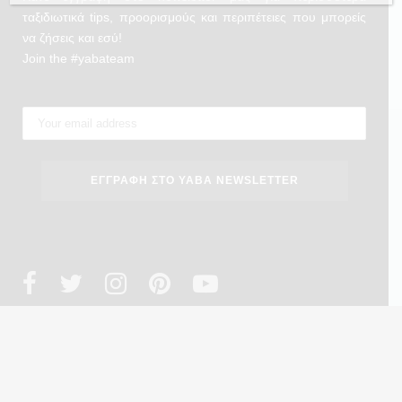
ταξιδιωτικά tips, προορισμούς και περιπέτειες που μπορείς
να ζήσεις και εσύ!
Join the #yabateam
Copyright 2023 ® YabaTravellers. Design by
we design
. Powered by