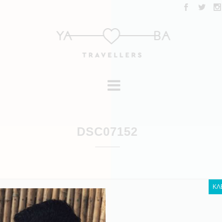
DSC07152
ΚΛ