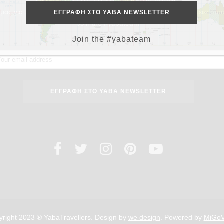
μας για περισσότερα ταξιδιωτικά tips, προορισμούς και περιπέτειες που
Join the #yabateam
Join the #yabateam
right 2023 ® YabaTravellers. Design by
we design
. Powered by
MiGo