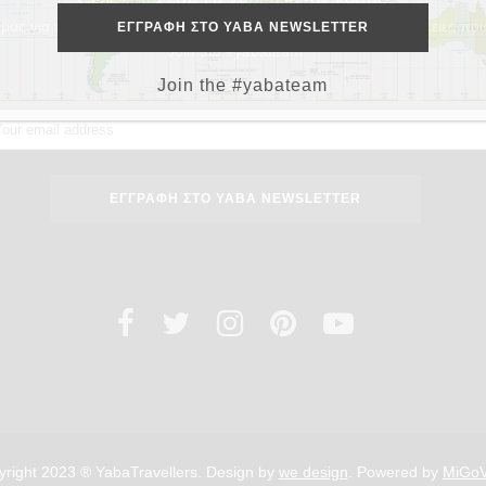
μας για περισσότερα ταξιδιωτικά tips, προορισμούς και περιπέτειες που
Join the #yabateam
Join the #yabateam
right 2023 ® YabaTravellers. Design by
we design
. Powered by
MiGo