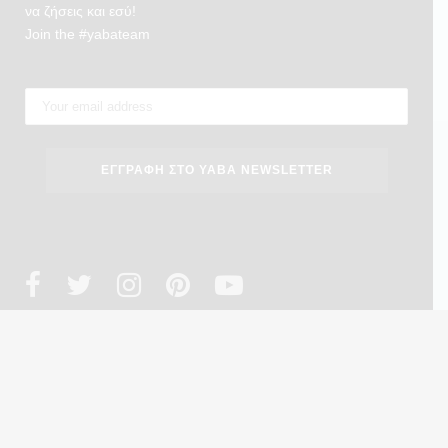
να ζήσεις και εσύ!
Join the #yabateam
Copyright 2023 ® YabaTravellers. Design by
we design
. Powered by
MiGoVR