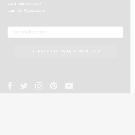
να ζήσεις και εσύ!
Join the #yabateam
Copyright 2023 ® YabaTravellers. Design by
we design
. Powered by
MiGoVR